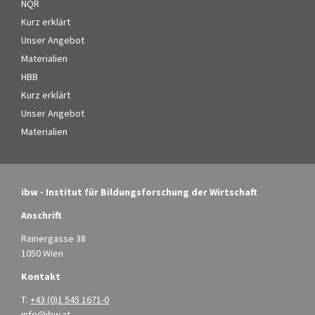
NQR
Kurz erklärt
Unser Angebot
Materialien
HBB
Kurz erklärt
Unser Angebot
Materialien
ibw - Institut für Bildungsforschung der Wirtschaft
Anschrift
Rainergasse 38
1050 Wien
Kontakt
T:
+43 (0)1 545 1671-0
info@ibw.at