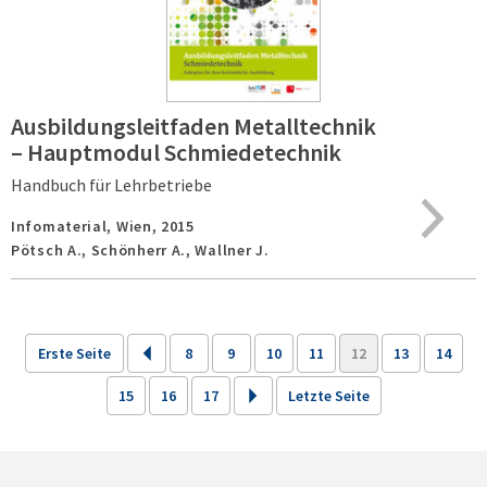
Ausbildungsleitfaden Metalltechnik
– Hauptmodul Schmiedetechnik
Handbuch für Lehrbetriebe
Infomaterial,
Wien,
2015
Pötsch A., Schönherr A., Wallner J.
Erste Seite
8
9
10
11
12
13
14
15
16
17
Letzte Seite