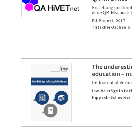
Erstellung und Impl
den EQR-Niveaus 5 b
EU-Projekt,
2017
Tritscher-Archan S.
The underestim
education – mak
In: Journal of Vocat
ibw-Beiträge in Fa
Hippach-Schneider U