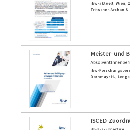
ibw-aktuell,
Wien,
Tritscher-Archan S
Meister- und 
AbsolventInnenbef
ibw-Forschungsberi
Dornmayr H., Lengau
ISCED-Zuordnu
ibw/3s-Expertise