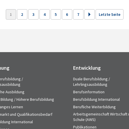
1
2
3
4
5
6
7
Letzte Seite
hung
Entwicklung
erufsbildung /
Duale Berufsbildung /
gsausbildung
Lehrlingsausbildung
che Ausbildung
Berufsinformation
 Bildung / Höhere Berufsbildung
Berufsbildung International
anges Lernen
Berufliche Weiterbildung
Arbeitsgemeinschaft Wirtschaft
markt und Qualifikationsbedarf
Schule (AWS)
ldung International
Publikationen