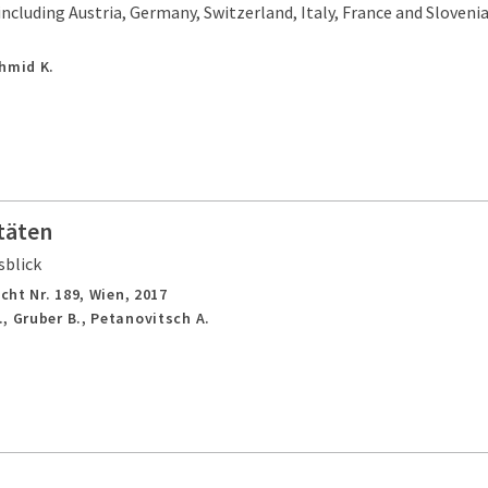
ncluding Austria, Germany, Switzerland, Italy, France and Sloveni
chmid K.
täten
sblick
cht Nr. 189,
Wien,
2017
, Gruber B., Petanovitsch A.