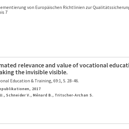
ementierung von Europäischen Richtlinien zur Qualitätssicherung
is 7
ated relevance and value of vocational educati
ing the invisible visible.
ional Education & Training, 69:1, S. 28-46.
chpublikationen,
2017
., Schneider V., Ménard B., Tritscher-Archan S.