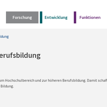
Forschung
Entwicklung
Funktionen
ildung
Kurz erklärt
Unser Angebot
Berufsbildung
Materialien
zum Hochschulbereich und zur höheren Berufsbildung. Damit schaff
Kurz erklärt
 Bildung.
Unser Angebot
Materialien