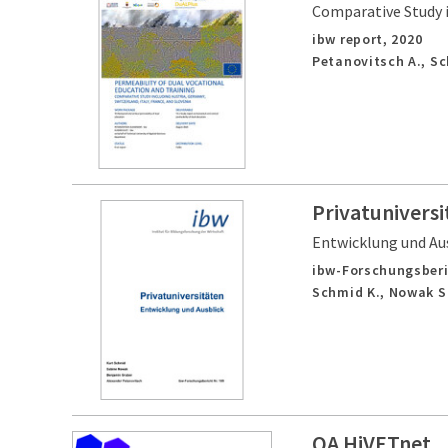
Comparative Study i
ibw report,
2020
Petanovitsch A., S
Privatuniversi
Entwicklung und Au
ibw-Forschungsberi
Schmid K., Nowak S.
QA HiVETnet