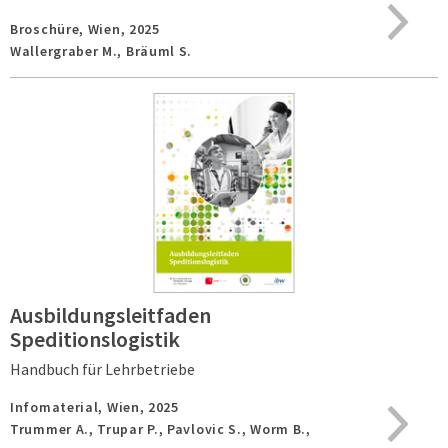
Broschüre,
Wien,
2025
Wallergraber M., Bräuml S.
Ausbildungsleitfaden
Speditionslogistik
Handbuch für Lehrbetriebe
Infomaterial,
Wien,
2025
Trummer A., Trupar P., Pavlovic S., Worm B.,