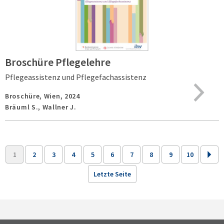
Broschüre Pflegelehre
Pflegeassistenz und Pflegefachassistenz
Broschüre,
Wien,
2024
Bräuml S., Wallner J.
1
2
3
4
5
6
7
8
9
10
Letzte Seite