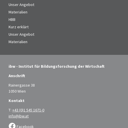
Unser Angebot
Materialien
HBB
Kurz erklärt
Unser Angebot
Materialien
ibw - Institut für Bildungsforschung der Wirtschaft
Anschrift
Rainergasse 38
1050 Wien
Kontakt
T:
+43 (0)1 545 1671-0
info@ibw.at
Facebook