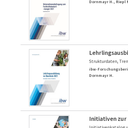
Dornmayr H., Riepl 
Lehrlingsausb
Strukturdaten, Tre
ibw-Forschungsberi
Dornmayr H.
Initiativen zu
Initiativenkatalog 