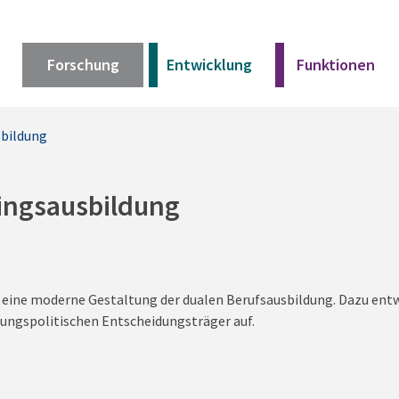
Forschung
Entwicklung
Funktionen
sbildung
Kurz erklärt
Unser Angebot
lingsausbildung
Materialien
r eine moderne Gestaltung der dualen Berufsausbildung. Dazu ent
Kurz erklärt
ldungspolitischen Entscheidungsträger auf.
Unser Angebot
Materialien