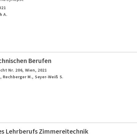
021
h A.
chnischen Berufen
cht Nr. 206,
Wien,
2021
., Rechberger M., Seyer-Weiß S.
es Lehrberufs Zimmereitechnik