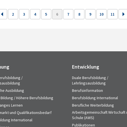
2
3
4
5
6
7
8
9
10
11
hung
Entwicklung
erufsbildung /
Duale Berufsbildung /
gsausbildung
Lehrlingsausbildung
che Ausbildung
Berufsinformation
 Bildung / Höhere Berufsbildung
Berufsbildung International
anges Lernen
Berufliche Weiterbildung
Arbeitsgemeinschaft Wirtschaft
markt und Qualifikationsbedarf
Schule (AWS)
ldung International
Publikationen