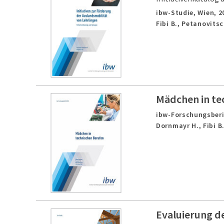
ibw-Studie,
Wien,
2
Fibi B., Petanovitsc
Mädchen in te
ibw-Forschungsberi
Dornmayr H., Fibi B
Evaluierung d