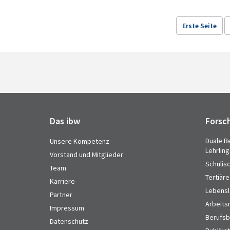
Erste Seite
Das ibw
Forsc
Duale B
Unsere Kompetenz
Lehrlin
Vorstand und Mitglieder
Schulis
Team
Tertiäre
Karriere
Lebensl
Partner
Arbeits
Impressum
Berufsbi
Datenschutz