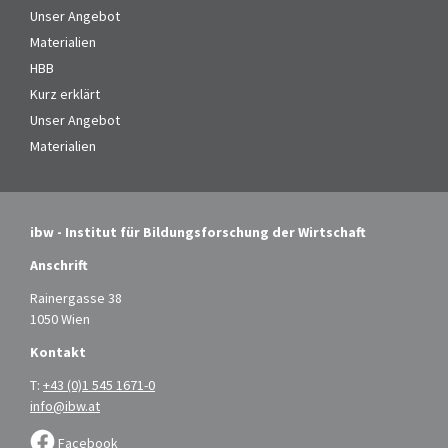
Unser Angebot
Materialien
HBB
Kurz erklärt
Unser Angebot
Materialien
ibw - Institut für Bildungsforschung der Wirtschaft
Anschrift
Rainergasse 38
1050 Wien
Kontakt
T:
+43 (0)1 545 1671-0
info@ibw.at
Facebook