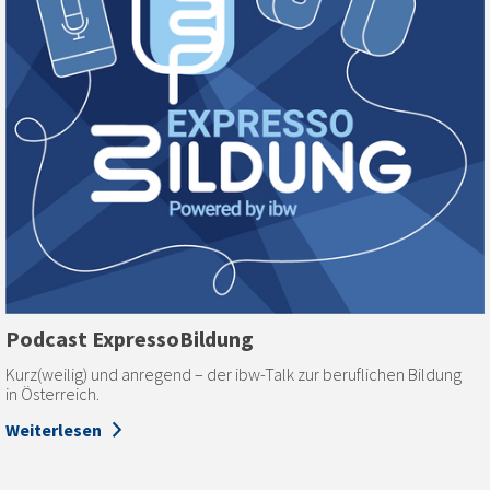
Podcast ExpressoBildung
Kurz(weilig) und anregend – der ibw-Talk zur beruflichen Bildung
in Österreich.
Weiterlesen