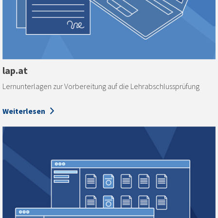
lap.at
Lernunterlagen zur Vorbereitung auf die Lehrabschlussprüfung
Weiterlesen