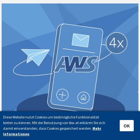
Diese Website nutzt Cookies um bestmögliche Funktionalität
bieten zu können. Mit der Benutzung von ibw.at erklären Sie sich
OK
damit einverstanden, dass Cookies gespeichert werden.
Mehr
Informationen