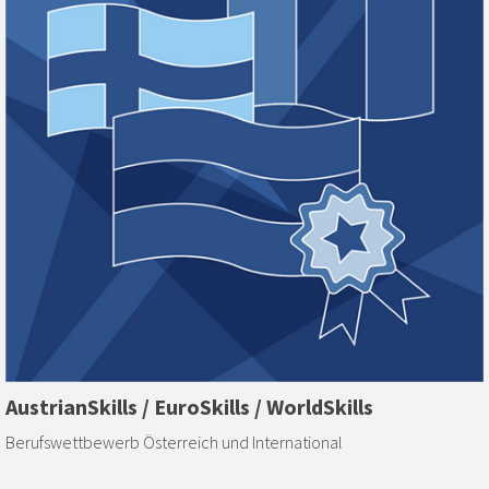
AustrianSkills / EuroSkills / WorldSkills
Berufswettbewerb Österreich und International