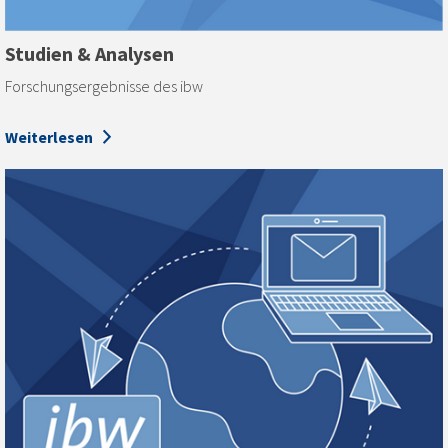
Studien & Analysen
Forschungsergebnisse des ibw
Weiterlesen