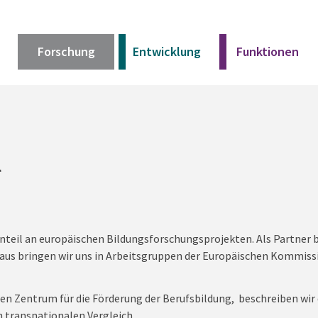
Forschung
Entwicklung
Funktionen
Kurz erklärt
Unser Angebot
l
Materialien
teil an europäischen Bildungsforschungsprojekten. Als Partner b
Kurz erklärt
naus bringen wir uns in Arbeitsgruppen der Europäischen Kommiss
Unser Angebot
n Zentrum für die Förderung der Berufsbildung, beschreiben wir 
Materialien
 transnationalen Vergleich.