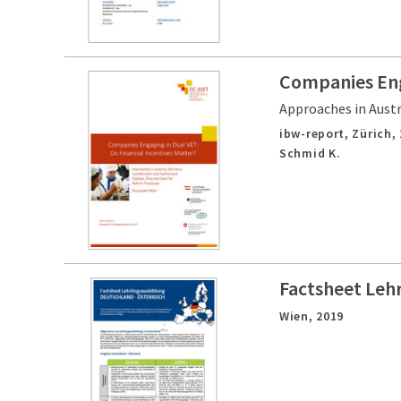
Companies Enga
Approaches in Austr
ibw-report,
Zürich,
Schmid K.
Factsheet Leh
Wien,
2019