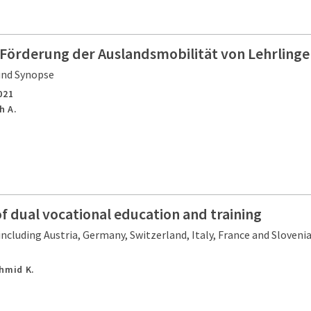
r Förderung der Auslandsmobilität von Lehrling
und Synopse
021
h A.
f dual vocational education and training
ncluding Austria, Germany, Switzerland, Italy, France and Sloveni
chmid K.