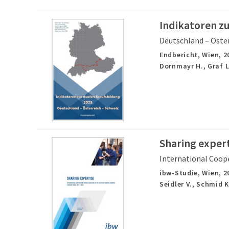
Indikatoren z
Deutschland – Öster
Endbericht,
Wien,
2
Dornmayr H., Graf L
Sharing expert
International Coope
ibw-Studie,
Wien,
2
Seidler V., Schmid K