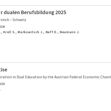
ur dualen Berufsbildung 2025
reich – Schweiz
026
., Kroll S., Markowitsch J., Neff D., Neumann J.
ise
ration in Dual Education by the Austrian Federal Economic Cham
025
.