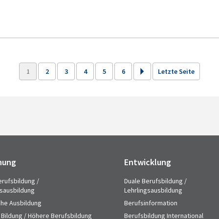
1
2
3
4
5
6
Letzte Seite
hung
Entwicklung
erufsbildung /
Duale Berufsbildung /
gsausbildung
Lehrlingsausbildung
che Ausbildung
Berufsinformation
 Bildung / Höhere Berufsbildung
Berufsbildung International