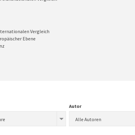
nternationalen Vergleich
europäischer Ebene
nz
Autor
hre
Alle Autoren