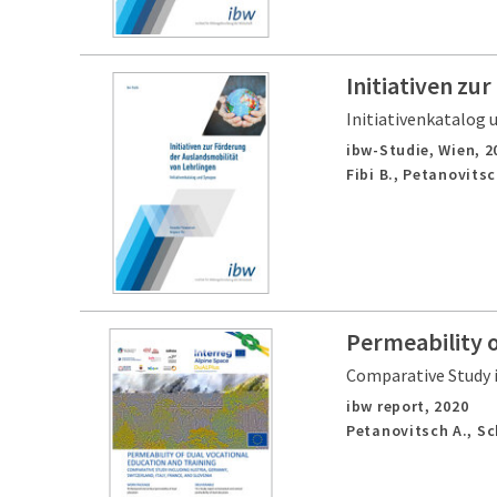
Initiativen zu
Initiativenkatalog 
ibw-Studie,
Wien,
2
Fibi B., Petanovitsc
Permeability o
Comparative Study i
ibw report,
2020
Petanovitsch A., S