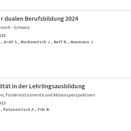
ur dualen Berufsbildung 2024
reich - Schweiz
025
., Kroll S., Markowitsch J., Neff D., Neumann J.
tät in der Lehrlingsausbildung
, Förderinstrumente und Akteursperspektiven
022
, Petanovitsch A., Fibi B.