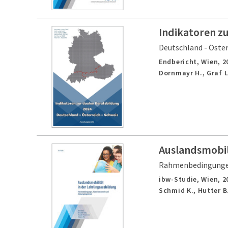
Indikatoren z
Deutschland - Öster
Endbericht,
Wien,
2
Dornmayr H., Graf L
Auslandsmobili
Rahmenbedingungen
ibw-Studie,
Wien,
2
Schmid K., Hutter B.