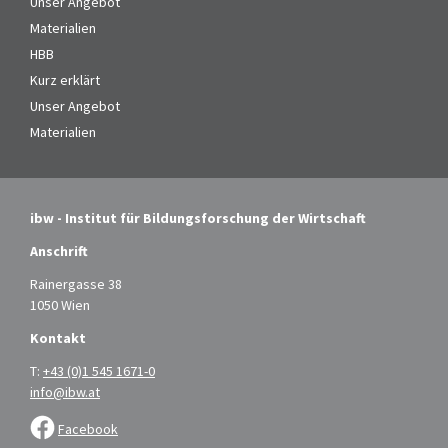
Unser Angebot
Materialien
HBB
Kurz erklärt
Unser Angebot
Materialien
ibw - Institut für Bildungsforschung der Wirtschaft
Anschrift
Rainergasse 38
1050 Wien
Kontakt
T:
+43 (0)1 545 1671-0
info@ibw.at
Facebook