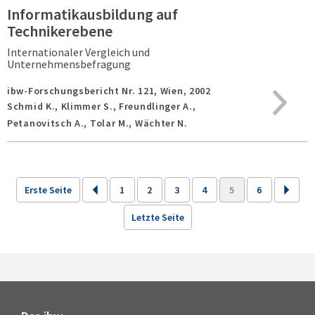
Informatikausbildung auf
Technikerebene
Internationaler Vergleich und
Unternehmensbefragung
ibw-Forschungsbericht Nr. 121,
Wien,
2002
Schmid K., Klimmer S., Freundlinger A.,
Petanovitsch A., Tolar M., Wächter N.
Erste Seite
1
2
3
4
5
6
Letzte Seite