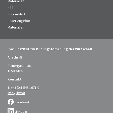
Materialien
HBB
Kurz erklärt
Unser Angebot
Materialien
ibw - Institut für Bildungsforschung der Wirtschaft
Anschrift
Rainergasse 38
1050 Wien
Kontakt
T:
+43 (0)1 545 1671-0
info@ibw.at
Facebook
LinkedIn