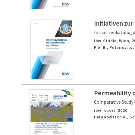
Initiativen zu
Initiativenkatalog 
ibw-Studie,
Wien,
2
Fibi B., Petanovitsc
Permeability o
Comparative Study i
ibw report,
2020
Petanovitsch A., S