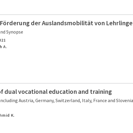
r Förderung der Auslandsmobilität von Lehrling
und Synopse
021
h A.
f dual vocational education and training
ncluding Austria, Germany, Switzerland, Italy, France and Sloveni
chmid K.