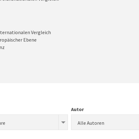
nternationalen Vergleich
europäischer Ebene
nz
Autor
hre
Alle Autoren