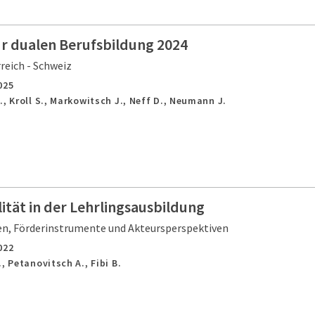
ur dualen Berufsbildung 2024
reich - Schweiz
025
., Kroll S., Markowitsch J., Neff D., Neumann J.
tät in der Lehrlingsausbildung
, Förderinstrumente und Akteursperspektiven
022
, Petanovitsch A., Fibi B.