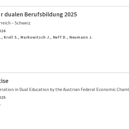
ur dualen Berufsbildung 2025
reich – Schweiz
026
., Kroll S., Markowitsch J., Neff D., Neumann J.
ise
ration in Dual Education by the Austrian Federal Economic Cham
025
.