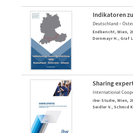
Indikatoren z
Deutschland – Öster
Endbericht,
Wien,
2
Dornmayr H., Graf L
Sharing expert
International Coope
ibw-Studie,
Wien,
2
Seidler V., Schmid K