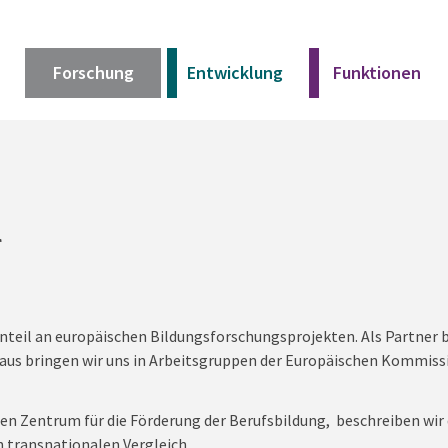
Forschung
Entwicklung
Funktionen
Kurz erklärt
Unser Angebot
l
Materialien
teil an europäischen Bildungsforschungsprojekten. Als Partner b
Kurz erklärt
naus bringen wir uns in Arbeitsgruppen der Europäischen Kommiss
Unser Angebot
n Zentrum für die Förderung der Berufsbildung, beschreiben wir 
Materialien
 transnationalen Vergleich.