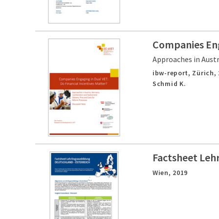
Companies Enga
Approaches in Austr
ibw-report,
Zürich,
Schmid K.
Factsheet Leh
Wien,
2019