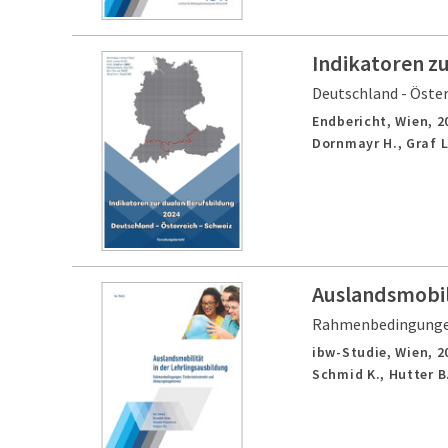
Indikatoren z
Deutschland - Öster
Endbericht,
Wien,
2
Dornmayr H., Graf L
Auslandsmobili
Rahmenbedingungen
ibw-Studie,
Wien,
2
Schmid K., Hutter B.