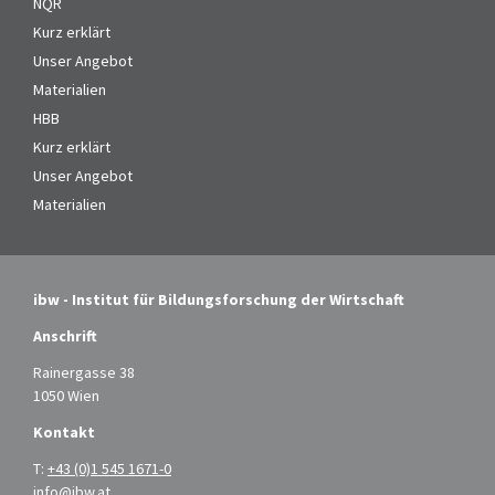
NQR
Kurz erklärt
Unser Angebot
Materialien
HBB
Kurz erklärt
Unser Angebot
Materialien
ibw - Institut für Bildungsforschung der Wirtschaft
Anschrift
Rainergasse 38
1050 Wien
Kontakt
T:
+43 (0)1 545 1671-0
info@ibw.at