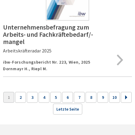
Unternehmensbefragung zum
Arbeits- und Fachkräftebedarf/-
mangel
Arbeitskräfteradar 2025
ibw-Forschungsbericht Nr. 223,
Wien,
2025
Dornmayr H., Riepl M.
1
2
3
4
5
6
7
8
9
10
Letzte Seite