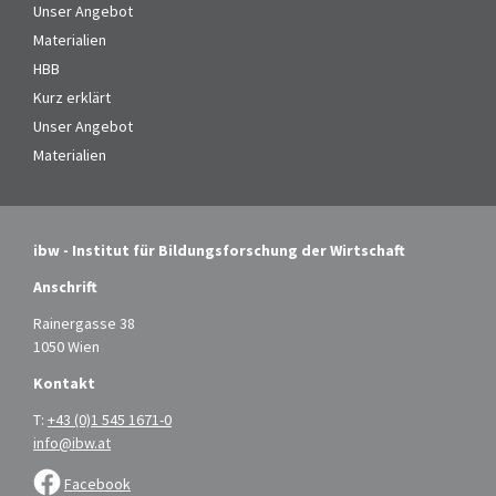
Unser Angebot
Materialien
HBB
Kurz erklärt
Unser Angebot
Materialien
ibw - Institut für Bildungsforschung der Wirtschaft
Anschrift
Rainergasse 38
1050 Wien
Kontakt
T:
+43 (0)1 545 1671-0
info@ibw.at
Facebook