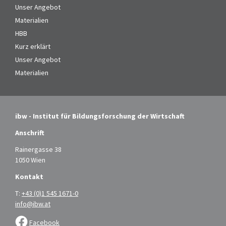
Unser Angebot
Materialien
HBB
Kurz erklärt
Unser Angebot
Materialien
ibw - Institut für Bildungsforschung der Wirtschaft
Anschrift
Rainergasse 38
1050 Wien
Kontakt
T:
+43 (0)1 545 1671-0
info@ibw.at
Facebook