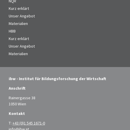
NQR
Kurz erklärt
Unser Angebot
Materialien
HBB
Kurz erklärt
Unser Angebot
Materialien
ibw - Institut für Bildungsforschung der Wirtschaft
Anschrift
Rainergasse 38
1050 Wien
Kontakt
T:
+43 (0)1 545 1671-0
info@ibw.at