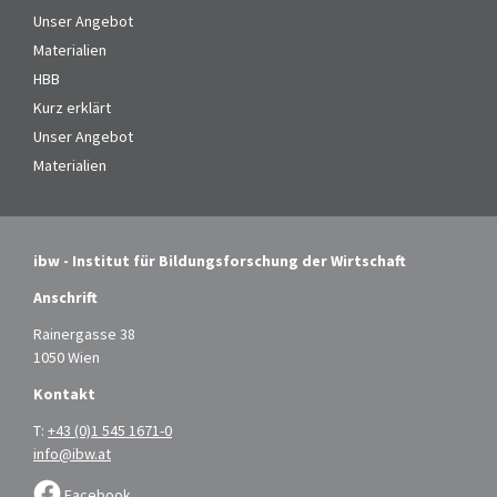
Unser Angebot
Materialien
HBB
Kurz erklärt
Unser Angebot
Materialien
ibw - Institut für Bildungsforschung der Wirtschaft
Anschrift
Rainergasse 38
1050 Wien
Kontakt
T:
+43 (0)1 545 1671-0
info@ibw.at
Facebook