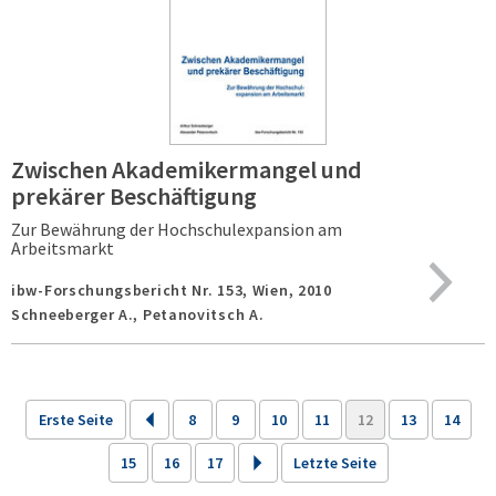
Zwischen Akademikermangel und
prekärer Beschäftigung
Zur Bewährung der Hochschulexpansion am
Arbeitsmarkt
ibw-Forschungsbericht Nr. 153,
Wien,
2010
Schneeberger A., Petanovitsch A.
Erste Seite
8
9
10
11
12
13
14
15
16
17
Letzte Seite