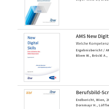
AMS New Digita
Welche Kompetenzen
Ergebnisbericht / A
Bliem W., Bröckl A.,
Berufsbild-Scr
Endbericht,
Wien,
2
Dornmayr H., Löffle