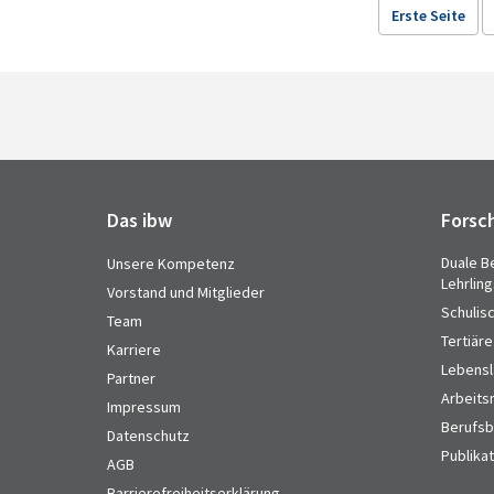
Erste Seite
Das ibw
Forsc
Duale B
Unsere Kompetenz
Lehrlin
Vorstand und Mitglieder
Schulis
Team
Tertiäre
Karriere
Lebensl
Partner
Arbeits
Impressum
Berufsbi
Datenschutz
Publika
AGB
Barrierefreiheitserklärung