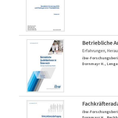
Betriebliche A
Erfahrungen, Hera
ibw-Forschungsberi
Dornmayr H., Lenga
Fachkräfterad
ibw-Forschungsberic
Dornmayr H., Rechb