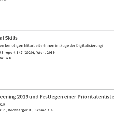
l Skills
 benötigen MitarbeiterInnen im Zuge der Digitalisierung?
MS report 147 (2020),
Wien,
2019
 Grün G.
eening 2019 und Festlegen einer Prioritätenlist
019
r R., Rechberger M., Schmölz A.