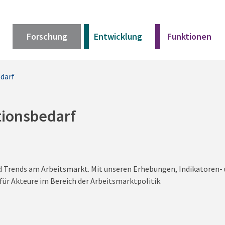
Forschung
Entwicklung
Funktionen
edarf
Kurz erklärt
Unser Angebot
tionsbedarf
Materialien
nd Trends am Arbeitsmarkt. Mit unseren Erhebungen, Indikatoren
Kurz erklärt
für Akteure im Bereich der Arbeitsmarktpolitik.
Unser Angebot
Materialien