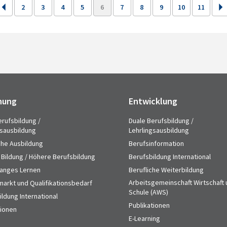
2
3
4
5
6
7
8
9
10
11
hung
Entwicklung
erufsbildung /
Duale Berufsbildung /
gsausbildung
Lehrlingsausbildung
che Ausbildung
Berufsinformation
 Bildung / Höhere Berufsbildung
Berufsbildung International
anges Lernen
Berufliche Weiterbildung
Arbeitsgemeinschaft Wirtschaft
markt und Qualifikationsbedarf
Schule (AWS)
ldung International
Publikationen
tionen
E-Learning