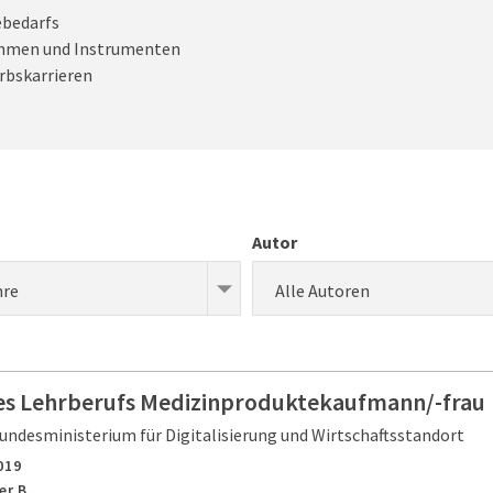
ebedarfs
ahmen und Instrumenten
rbskarrieren
Autor
hre
Alle Autoren
es Lehrberufs Medizinproduktekaufmann/-frau
undesministerium für Digitalisierung und Wirtschaftsstandort
019
er B.