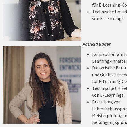
für E-Learning-C
Technische Umse
von E-Learnings
Patricia Bader
Konzeption von E
Learning-Inhalte
Didaktische Bera
und Qualitätssic
für E-Learning-C
Technische Umse
von E-Learnings
Erstellung von
Lehrabschlussprü
Meisterprüfungen
Befähigungsprüf