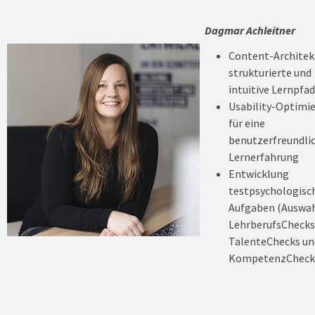
Dagmar Achleitner
Content-Architekt
strukturierte und
intuitive Lernpfa
Usability-Optimi
für eine
benutzerfreundli
Lernerfahrung
Entwicklung
testpsychologisc
Aufgaben (Auswah
LehrberufsChecks
TalenteChecks un
KompetenzCheck