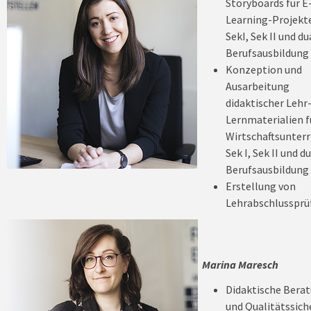
Storyboards für E
Learning-Projekte
SekI, Sek II und du
Berufsausbildung
Konzeption und
Ausarbeitung
didaktischer Lehr
Lernmaterialien f
Wirtschaftsunterr
Sek I, Sek II und d
Berufsausbildung
Erstellung von
Lehrabschlusspr
Marina Maresch
Didaktische Bera
und Qualitätssic