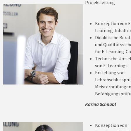
Projektleitung
Konzeption von E
Learning-Inhalte
Didaktische Bera
und Qualitätssic
für E-Learning-C
Technische Umse
von E-Learnings
Erstellung von
Lehrabschlussprü
Meisterprüfungen
Befähigungsprüf
Karina Schnabl
Konzeption von