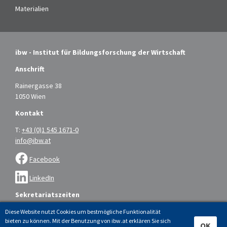
Materialien
ibw - Institut für Bildungsforschung der Wirtschaft
Anschrift
Rainergasse 38
1050 Wien
Kontakt
T:
+43 (0)1 545 1671-0
info@ibw.at
Facebook
LinkedIn
Sekretariatszeiten
Montag bis Donnerstag: 9.00 – 16.00 Uhr
Diese Website nutzt Cookies um bestmögliche Funktionalität
bieten zu können. Mit der Benutzung von ibw.at erklären Sie sich
Freitag: 9.00 – 14.00 Uhr
OK