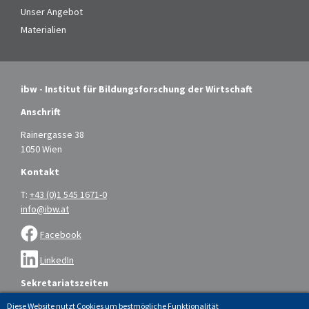
Unser Angebot
Materialien
ibw - Institut für Bildungsforschung der Wirtschaft
Anschrift
Rainergasse 38
1050 Wien
Kontakt
T:
+43 (0)1 545 1671-0
info@ibw.at
Facebook
LinkedIn
Sekretariatszeiten
Montag bis Donnerstag: 9.00 – 16.00 Uhr
Diese Website nutzt Cookies um bestmögliche Funktionalität