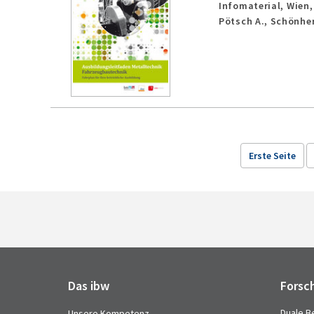
Infomaterial,
Wien
Pötsch A., Schönherr
Erste Seite
Das ibw
Forsc
Duale B
Unsere Kompetenz