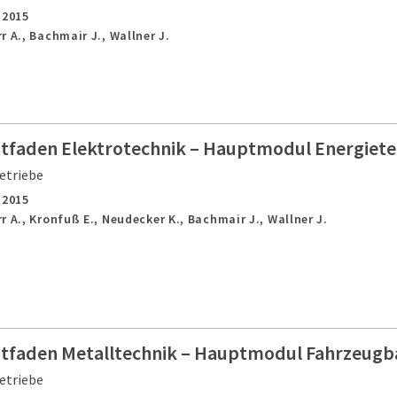
,
2015
r A., Bachmair J., Wallner J.
itfaden Elektrotechnik – Hauptmodul Energiete
etriebe
,
2015
r A., Kronfuß E., Neudecker K., Bachmair J., Wallner J.
itfaden Metalltechnik – Hauptmodul Fahrzeugb
etriebe