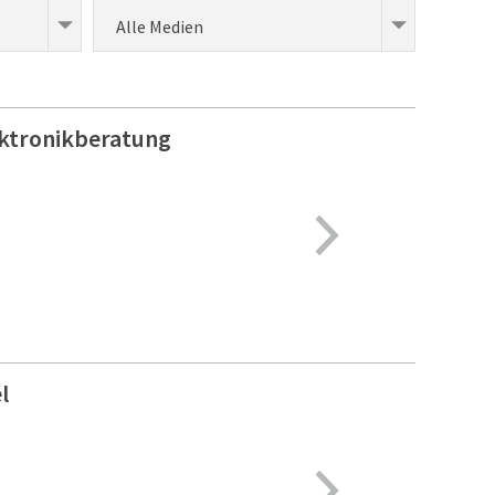
Alle Medien
ektronikberatung
l