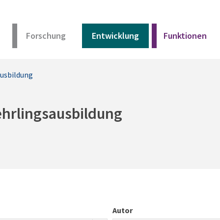
Forschung
Entwicklung
Funktionen
ausbildung
Kurz erklärt
Unser Angebot
ehrlingsausbildung
Materialien
Kurz erklärt
Unser Angebot
Autor
Materialien