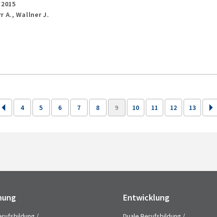
,
2015
 A., Wallner J.
4
5
6
7
8
9
10
11
12
13
hung
Entwicklung
erufsbildung /
Duale Berufsbildung /