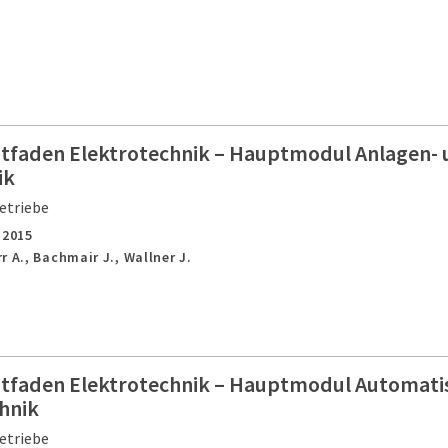
itfaden Elektrotechnik – Hauptmodul Anlagen-
ik
etriebe
,
2015
r A., Bachmair J., Wallner J.
itfaden Elektrotechnik – Hauptmodul Automati
chnik
etriebe