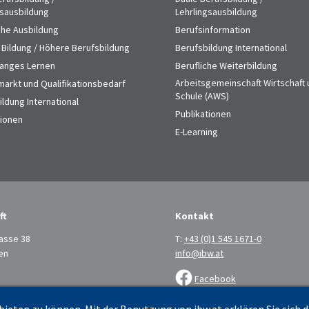
gsausbildung
Lehrlingsausbildung
che Ausbildung
Berufsinformation
 Bildung / Höhere Berufsbildung
Berufsbildung International
anges Lernen
Berufliche Weiterbildung
Arbeitsgemeinschaft Wirtschaft
markt und Qualifikationsbedarf
Schule (AWS)
ldung International
Publikationen
tionen
E-Learning
ft
Kontakt
asse 38
T:
+43 (0)1 545 1671-0
en
info@ibw.at
Facebook
LinkedIn