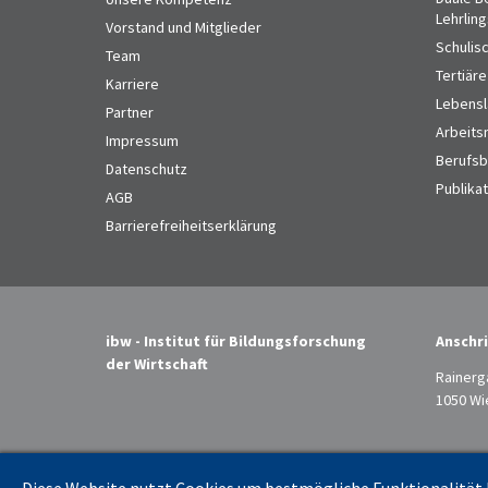
Lehrlin
Vorstand und Mitglieder
Schulis
Team
Tertiäre
Karriere
Lebensl
Partner
Arbeits
Impressum
Berufsbi
Datenschutz
Publika
AGB
Barrierefreiheitserklärung
ibw - Institut für Bildungsforschung
Anschri
der Wirtschaft
Rainerg
1050 Wi