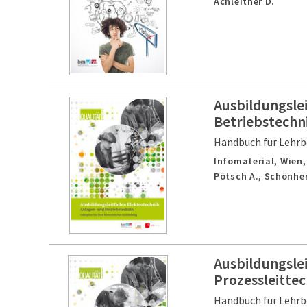
Achleitner D.
Ausbildungsle
Betriebstechn
Handbuch für Lehrb
Infomaterial,
Wien
Pötsch A., Schönher
Ausbildungsle
Prozessleitte
Handbuch für Lehrb