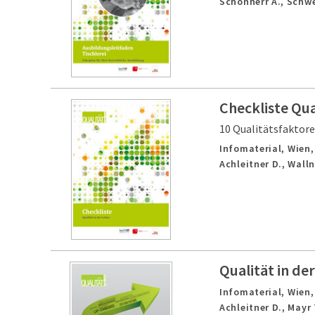
Schönherr A., Schwei
Checkliste Qua
10 Qualitätsfaktore
Infomaterial,
Wien
Achleitner D., Walln
Qualität in de
Infomaterial,
Wien
Achleitner D., Mayr 