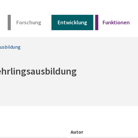
Forschung
Entwicklung
Funktionen
ausbildung
Kurz erklärt
Unser Angebot
ehrlingsausbildung
Materialien
Kurz erklärt
Unser Angebot
Autor
Materialien