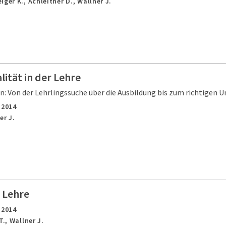
ger K., Achleitner D., Wallner J.
lität in der Lehre
n: Von der Lehrlingssuche über die Ausbildung bis zum richtigen
,
2014
er J.
r Lehre
,
2014
T., Wallner J.