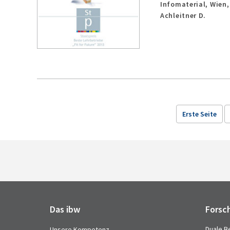
Infomaterial,
Wien
Achleitner D.
Erste Seite
Das ibw
Forsc
Duale B
Unsere Kompetenz