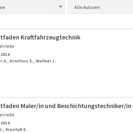
hre
Alle Autoren
itfaden Kraftfahrzeugtechnik
etriebe
,
2014
 A., Kronfuss E., Wallner J.
itfaden Maler/in und Beschichtungstechniker/in
etriebe
,
2014
J., Kronfuß E.