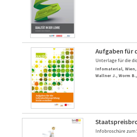
Aufgaben für d
Unterlage für die d
Infomaterial,
Wien
Wallner J., Worm B.,
Staatspreisbro
Infobroschüre zum 