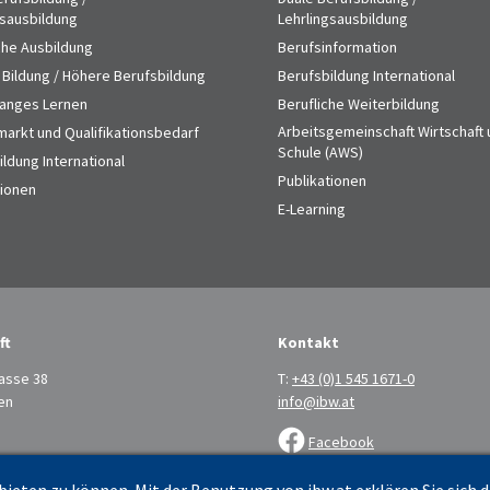
gsausbildung
Lehrlingsausbildung
che Ausbildung
Berufsinformation
 Bildung / Höhere Berufsbildung
Berufsbildung International
anges Lernen
Berufliche Weiterbildung
Arbeitsgemeinschaft Wirtschaft
markt und Qualifikationsbedarf
Schule (AWS)
ldung International
Publikationen
tionen
E-Learning
ft
Kontakt
asse 38
T:
+43 (0)1 545 1671-0
en
info@ibw.at
Facebook
LinkedIn