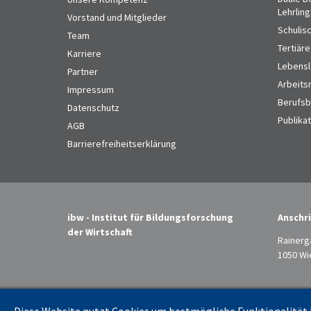
Lehrlin
Vorstand und Mitglieder
Schulis
Team
Tertiäre
Karriere
Lebensl
Partner
Arbeits
Impressum
Berufsbi
Datenschutz
Publika
AGB
Barrierefreiheitserklärung
ibw - Institut für Bildungsforschung
Anschri
der Wirtschaft
Rainerg
1050 Wi