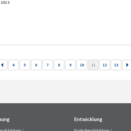
,
2013
4
5
6
7
8
9
10
11
12
13
hung
Entwicklung
erufsbildung /
Duale Berufsbildung /