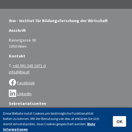
ibw - Institut für Bildungsforschung der Wirtschaft
Anschrift
Rainergasse 38
1050 Wien
Kontakt
T:
+43 (0)1 545 1671-0
info@ibw.at
Facebook
LinkedIn
Sekretariatszeiten
Montag bis Donnerstag: 9.00 – 16.00 Uhr
Diese Website nutzt Cookies um bestmögliche Funktionalität
bieten zu können. Mit der Benutzung von ibw.at erklären Sie sich
Freitag: 9.00 – 14.00 Uhr
OK
damit einverstanden, dass Cookies gespeichert werden.
Mehr
Informationen