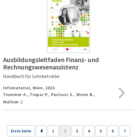
Ausbildungsleitfaden Finanz- und
Rechnungswesenassistenz
Handbuch für Lehrbetriebe
Infomaterial,
Wien,
2023
Trummer A., Trupar P., Pavlovic S., Worm B.,
Wallner J.
Erste Seite
1
2
3
4
5
6
7