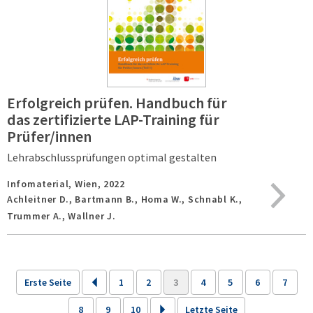
Erfolgreich prüfen. Handbuch für
das zertifizierte LAP-Training für
Prüfer/innen
Lehrabschlussprüfungen optimal gestalten
Infomaterial,
Wien,
2022
Achleitner D., Bartmann B., Homa W., Schnabl K.,
Trummer A., Wallner J.
Erste Seite
1
2
3
4
5
6
7
8
9
10
Letzte Seite