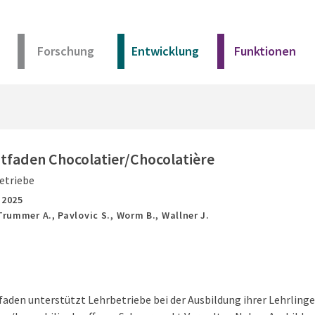
Forschung
Entwicklung
Funktionen
Kurz erklärt
Unser Angebot
itfaden Chocolatier/Chocolatière
etriebe
Materialien
,
2025
Trummer A., Pavlovic S., Worm B., Wallner J.
Kurz erklärt
Unser Angebot
faden unterstützt Lehrbetriebe bei der Ausbildung ihrer Lehrling
Materialien