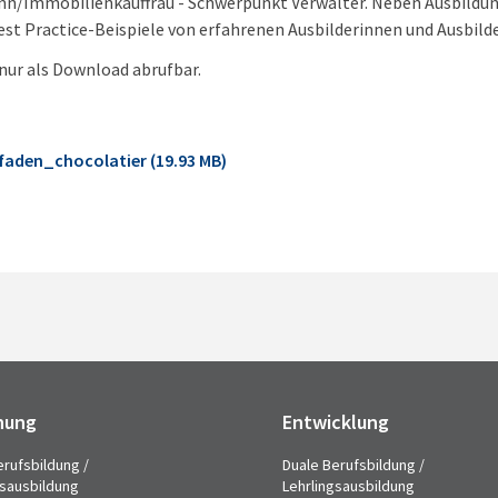
/Immobilienkauffrau - Schwerpunkt Verwalter. Neben Ausbildung
Best Practice-Beispiele von erfahrenen Ausbilderinnen und Ausbild
 nur als Download abrufbar.
faden_chocolatier (19.93 MB)
hung
Entwicklung
erufsbildung /
Duale Berufsbildung /
gsausbildung
Lehrlingsausbildung