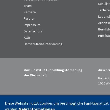
Schulis
Team
Tertiäre
Karriere
Lebensl
Partner
Arbeits
Impressum
Berufsbi
Datenschutz
Publika
AGB
Barrierefreiheitserklärung
ibw - Institut für Bildungsforschung
Anschri
der Wirtschaft
Rainerg
1050 Wi
Diese Website nutzt Cookies um bestmögliche Funktionalität b
werden.
Mehr Informationen