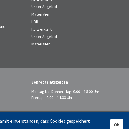
Unser Angebot
Materialien
HBB
 und
Kurz erklärt
Unser Angebot
Materialien
Sekretariatszeiten
Montag bis Donnerstag: 9.00 – 16.00 Uhr
Freitag: 9.00 – 14.00 Uhr
damit einverstanden, dass Cookies gespeichert
OK