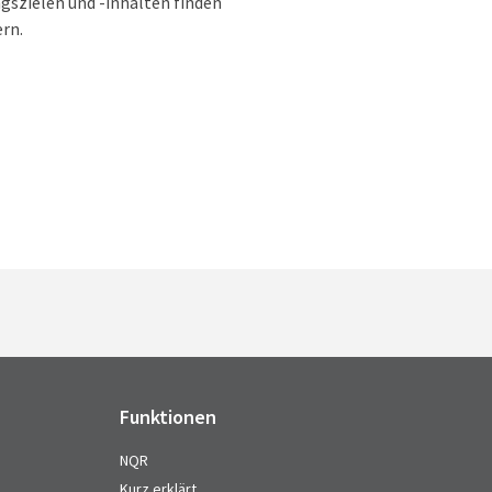
szielen und -inhalten finden
ern.
Funktionen
NQR
Kurz erklärt