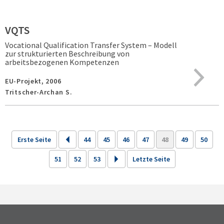
VQTS
Vocational Qualification Transfer System – Modell
zur strukturierten Beschreibung von
arbeitsbezogenen Kompetenzen
EU-Projekt,
2006
Tritscher-Archan S.
Erste Seite
44
45
46
47
48
49
50
51
52
53
Letzte Seite