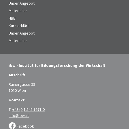
Unser Angebot
Materialien
HBB
Kurz erklärt
Unser Angebot
Materialien
ibw - Institut für Bildungsforschung der Wirtschaft
Anschrift
Rainergasse 38
1050 Wien
Kontakt
T:
+43 (0)1 545 1671-0
info@ibw.at
Facebook