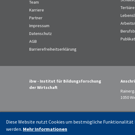
Team
Tertiäre
Karriere
Lebensl
Partner
Arbeits
Impressum
Berufsbi
Datenschutz
Publika
AGB
Barrierefreiheitserklärung
ibw - Institut für Bildungsforschung
Anschri
der Wirtschaft
Rainerg
1050 Wi
Diese Website nutzt Cookies um bestmögliche Funktionalität b
werden.
Mehr Informationen