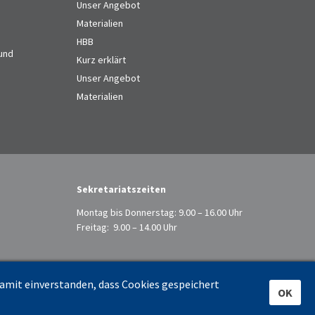
Unser Angebot
Materialien
HBB
 und
Kurz erklärt
Unser Angebot
Materialien
Sekretariatszeiten
Montag bis Donnerstag: 9.00 – 16.00 Uhr
Freitag: 9.00 – 14.00 Uhr
damit einverstanden, dass Cookies gespeichert
OK