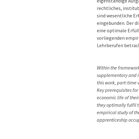
eigenständige Aufga
rechtliches, instit
sind wesentliche Er
eingebunden. Der di
eine optimale Erfü
vorliegenden empir
Lehrberufen betrac
Within the framework 
supplementary and in
this work, part-time 
Key prerequisites for
economic life of their
they optimally fulfil
empirical study of th
apprenticeship occu