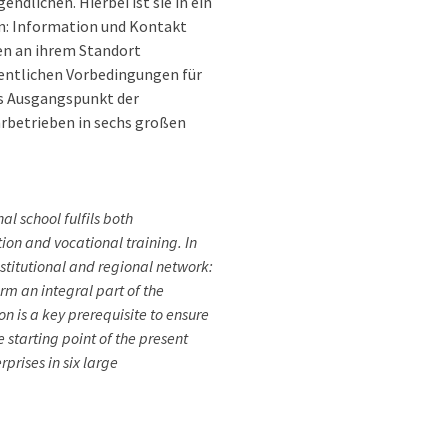
dlichen. Hierbei ist sie in ein
en: Information und Kontakt
hen an ihrem Standort
sentlichen Vorbedingungen für
ls Ausgangspunkt der
rbetrieben in sechs großen
l school fulfils both
ion and vocational training. In
nstitutional and regional network:
rm an integral part of the
ion is a key prerequisite to ensure
 starting point of the present
prises in six large