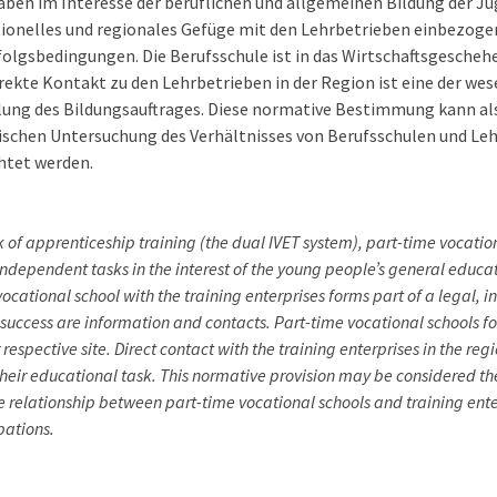
ben im Interesse der beruflichen und allgemeinen Bildung der Jugen
utionelles und regionales Gefüge mit den Lehrbetrieben einbezog
folgsbedingungen. Die Berufsschule ist in das Wirtschaftsgesche
rekte Kontakt zu den Lehrbetrieben in der Region ist eine der we
llung des Bildungsauftrages. Diese normative Bestimmung kann a
ischen Untersuchung des Verhältnisses von Berufsschulen und Leh
htet werden.
of apprenticeship training (the dual IVET system), part-time vocationa
dependent tasks in the interest of the young people’s general educat
vocational school with the training enterprises forms part of a legal, i
 success are information and contacts. Part-time vocational schools fo
 respective site. Direct contact with the training enterprises in the reg
 their educational task. This normative provision may be considered the
e relationship between part-time vocational schools and training enter
pations.