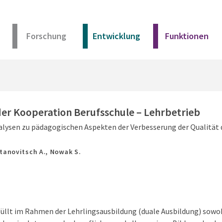
Forschung
Entwicklung
Funktionen
Kurz erklärt
Unser Angebot
er Kooperation Berufsschule – Lehrbetrieb
lysen zu pädagogischen Aspekten der Verbesserung der Qualität 
Materialien
tanovitsch A., Nowak S.
Kurz erklärt
Unser Angebot
füllt im Rahmen der Lehrlingsausbildung (duale Ausbildung) sowo
Materialien