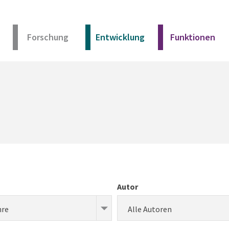
Forschung
Entwicklung
Funktionen
Kurz erklärt
Unser Angebot
Materialien
Kurz erklärt
Autor
Unser Angebot
hre
Alle Autoren
Materialien