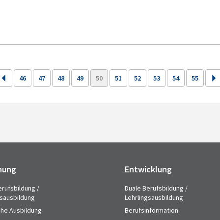
46
47
48
49
50
51
52
53
54
55
hung
Entwicklung
erufsbildung /
Duale Berufsbildung /
gsausbildung
Lehrlingsausbildung
che Ausbildung
Berufsinformation