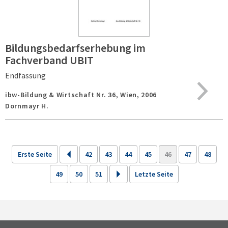
Bildungsbedarfserhebung im
Fachverband UBIT
Endfassung
ibw-Bildung & Wirtschaft Nr. 36,
Wien,
2006
Dornmayr H.
Erste Seite
42
43
44
45
46
47
48
49
50
51
Letzte Seite