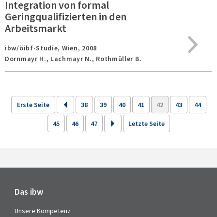
Integration von formal
Geringqualifizierten in den
Arbeitsmarkt
ibw/öibf-Studie,
Wien,
2008
Dornmayr H., Lachmayr N., Rothmüller B.
Erste Seite
38
39
40
41
42
43
44
45
46
47
Letzte Seite
Das ibw
Unsere Kompetenz