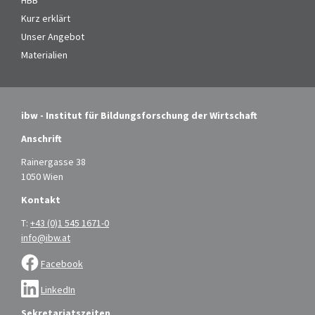
HBB
Kurz erklärt
Unser Angebot
Materialien
ibw - Institut für Bildungsforschung der Wirtschaft
Anschrift
Rainergasse 38
1050 Wien
Kontakt
T:
+43 (0)1 545 1671-0
info@ibw.at
Facebook
LinkedIn
Sekretariatszeiten