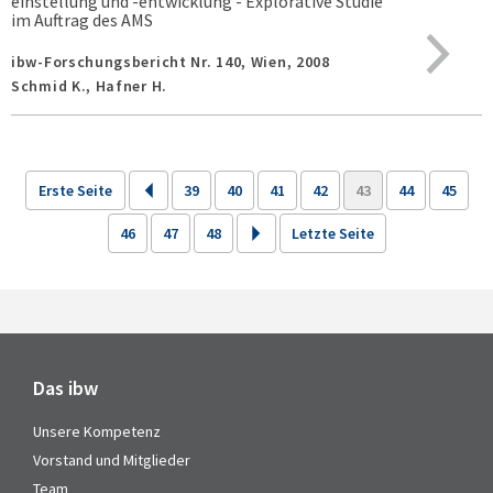
einstellung und -entwicklung - Explorative Studie
im Auftrag des AMS
ibw-Forschungsbericht Nr. 140,
Wien,
2008
Schmid K., Hafner H.
Erste Seite
39
40
41
42
43
44
45
46
47
48
Letzte Seite
Das ibw
Unsere Kompetenz
Vorstand und Mitglieder
Team