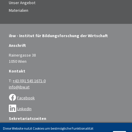
Unser Angebot
Materialien
ibw - Institut für Bildungsforschung der Wirtschaft
Anschrift
Rainergasse 38
1050 Wien
Kontakt
T:
+43 (0)1 545 1671-0
info@ibw.at
Facebook
LinkedIn
Sekretariatszeiten
Montag bis Donnerstag: 9.00 – 16.00 Uhr
Diese Website nutzt Cookies um bestmögliche Funktionalität