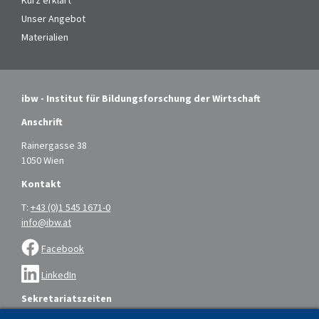
Kurz erklärt
Unser Angebot
Materialien
ibw - Institut für Bildungsforschung der Wirtschaft
Anschrift
Rainergasse 38
1050 Wien
Kontakt
T:
+43 (0)1 545 1671-0
info@ibw.at
Facebook
LinkedIn
Sekretariatszeiten