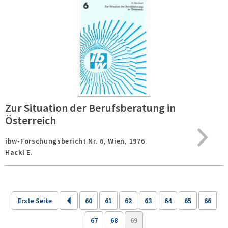
Zur Situation der Berufsberatung in
Österreich
ibw-Forschungsbericht Nr. 6,
Wien,
1976
Hackl E.
Erste Seite
60
61
62
63
64
65
66
67
68
69