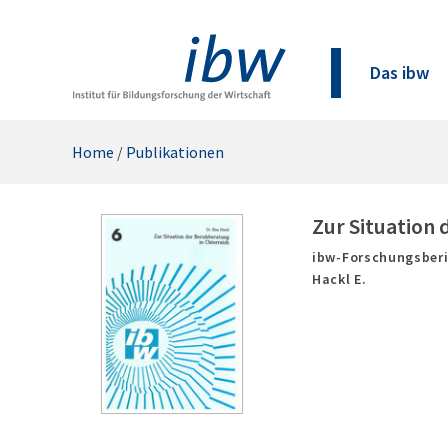
Das ibw
Home
/
Publikationen
Zur Situation 
ibw-Forschungsberi
Hackl E.