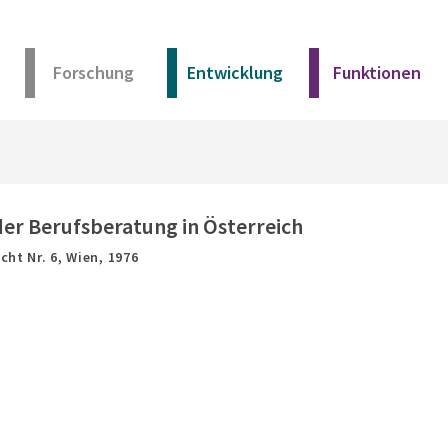
Forschung
Entwicklung
Funktionen
Kurz erklärt
Unser Angebot
der Berufsberatung in Österreich
cht Nr. 6,
Wien,
1976
Materialien
Kurz erklärt
Unser Angebot
Materialien