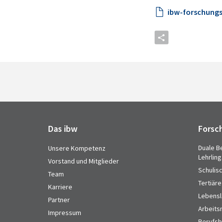
ibw-forschungs
Das ibw
Forsc
Duale B
Unsere Kompetenz
Lehrlin
Vorstand und Mitglieder
Schulis
Team
Tertiäre
Karriere
Lebensl
Partner
Arbeits
Impressum
Berufsbi