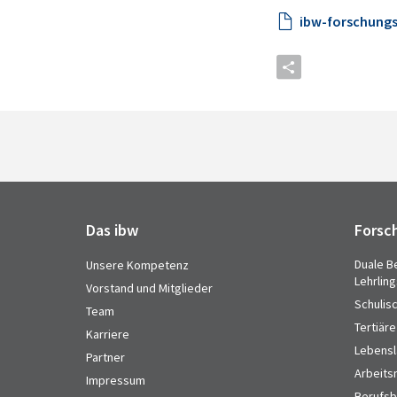
ibw-forschungs
Das ibw
Forsc
Duale B
Unsere Kompetenz
Lehrlin
Vorstand und Mitglieder
Schulis
Team
Tertiäre
Karriere
Lebensl
Partner
Arbeits
Impressum
Berufsbi