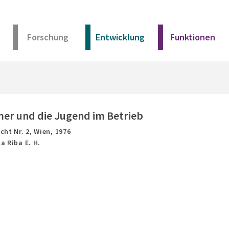
Forschung
Entwicklung
Funktionen
Kurz erklärt
Unser Angebot
er und die Jugend im Betrieb
cht Nr. 2,
Wien,
1976
Materialien
la Riba E. H.
Kurz erklärt
Unser Angebot
Materialien