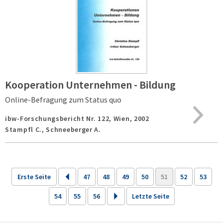
Kooperation Unternehmen - Bildung
Online-Befragung zum Status quo
ibw-Forschungsbericht Nr. 122,
Wien,
2002
Stampfl C., Schneeberger A.
Erste Seite
47
48
49
50
51
52
53
54
55
56
Letzte Seite