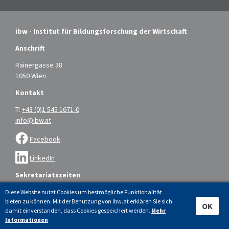
ibw - Institut für Bildungsforschung der Wirtschaft
Anschrift
Rainergasse 38
1050 Wien
Kontakt
T:
+43 (0)1 545 1671-0
info@ibw.at
Facebook
LinkedIn
Sekretariatszeiten
Montag bis Donnerstag: 9.00 – 16.00 Uhr
Diese Website nutzt Cookies um bestmögliche Funktionalität
bieten zu können. Mit der Benutzung von ibw.at erklären Sie sich
Freitag: 9.00 – 14.00 Uhr
OK
damit einverstanden, dass Cookies gespeichert werden.
Mehr
Informationen