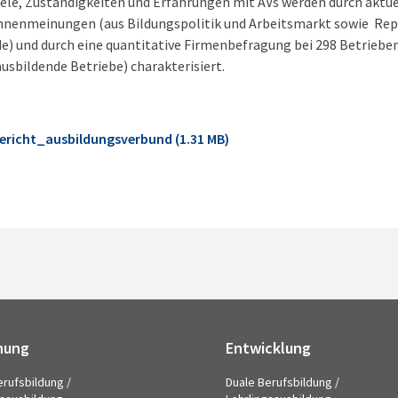
ele, Zuständigkeiten und Erfahrungen mit AVs werden durch aktue
Innenmeinungen (aus Bildungspolitik und Arbeitsmarkt sowie Re
) und durch eine quantitative Firmenbefragung bei 298 Betrieben
ausbildende Betriebe) charakterisiert.
ericht_ausbildungsverbund (1.31 MB)
hung
Entwicklung
erufsbildung /
Duale Berufsbildung /