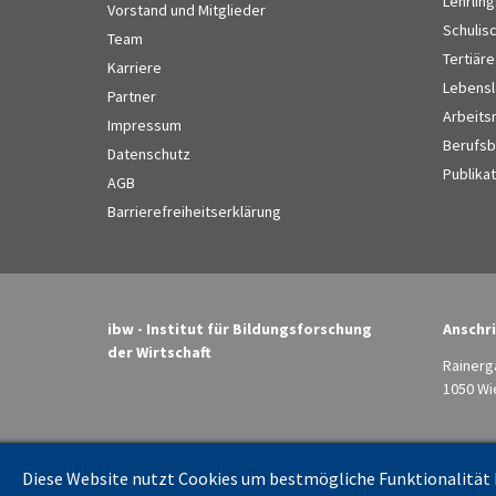
Lehrlin
Vorstand und Mitglieder
Schulis
Team
Tertiäre
Karriere
Lebensl
Partner
Arbeits
Impressum
Berufsbi
Datenschutz
Publika
AGB
Barrierefreiheitserklärung
ibw - Institut für Bildungsforschung
Anschri
der Wirtschaft
Rainerg
1050 Wi
Diese Website nutzt Cookies um bestmögliche Funktionalität b