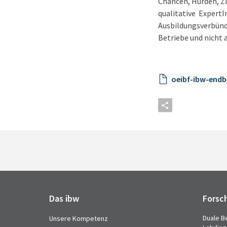
Chancen, Hürden, Zi
qualitative Expert
Ausbildungsverbünde
Betriebe und nicht 
oeibf-ibw-endb
Das ibw
Forsc
Duale B
Unsere Kompetenz