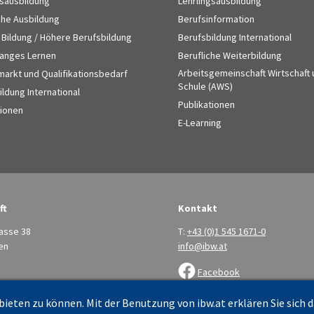
gsausbildung
Lehrlingsausbildung
che Ausbildung
Berufsinformation
 Bildung / Höhere Berufsbildung
Berufsbildung International
anges Lernen
Berufliche Weiterbildung
Arbeitsgemeinschaft Wirtschaft
markt und Qualifikationsbedarf
Schule (AWS)
ldung International
Publikationen
tionen
E-Learning
ft
Kontakt
asse 38
T:
+43 (0)1 545 1671-0
en
info@ibw.at
Facebook
LinkedIn
ieten zu können. Mit der Benutzung von ibw.at erklären Sie sich 