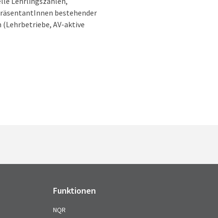
lle Lehrlingszahlen,
präsentantInnen bestehender
 (Lehrbetriebe, AV-aktive
Funktionen
NQR