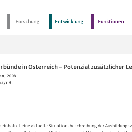
Forschung
Entwicklung
Funktionen
Kurz erklärt
Unser Angebot
bünde in Österreich – Potenzial zusätzlicher Le
en,
2008
Materialien
ayr H.
Kurz erklärt
Unser Angebot
beinhaltet eine aktuelle Situationsbeschreibung der Ausbildungsv
Materialien