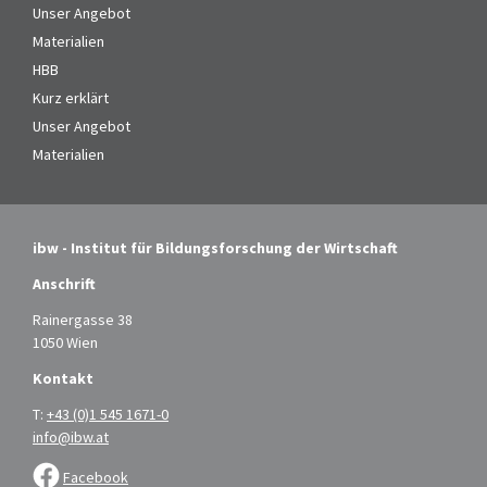
Unser Angebot
Materialien
HBB
Kurz erklärt
Unser Angebot
Materialien
ibw - Institut für Bildungsforschung der Wirtschaft
Anschrift
Rainergasse 38
1050 Wien
Kontakt
T:
+43 (0)1 545 1671-0
info@ibw.at
Facebook