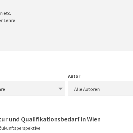
n etc.
r Lehre
Autor
hre
Alle Autoren
ur und Qualifikationsbedarf in Wien
Zukunftsperspektive