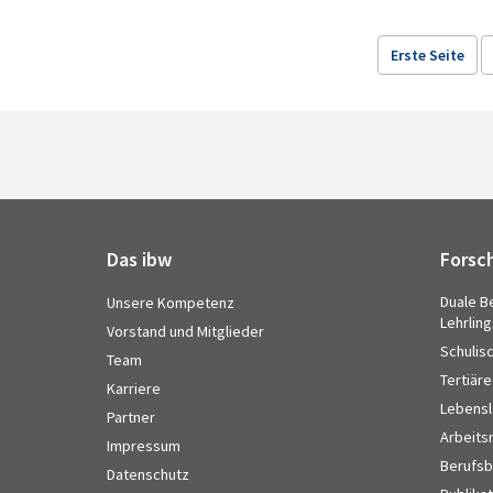
Erste Seite
Das ibw
Forsc
Duale B
Unsere Kompetenz
Lehrlin
Vorstand und Mitglieder
Schulis
Team
Tertiäre
Karriere
Lebensl
Partner
Arbeits
Impressum
Berufsbi
Datenschutz