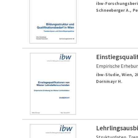
ibw-Forschungsberi
Schneeberger A., Pe
Einstiegsqual
Empirische Erhebun
ibw-Studie,
Wien,
2
Dornmayr H.
Lehrlingsausb
Strukturdaten, Tren