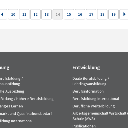
10
11
12
13
14
15
16
17
18
19
hung
Entwicklung
erufsbildung /
Duale Berufsbildung /
gsausbildung
Lehrlingsausbildung
che Ausbildung
Berufsinformation
 Bildung / Höhere Berufsbildung
Berufsbildung International
anges Lernen
Berufliche Weiterbildung
Arbeitsgemeinschaft Wirtschaft
markt und Qualifikationsbedarf
Schule (AWS)
ldung International
Publikationen