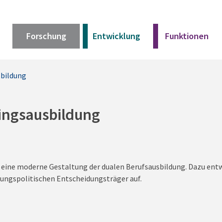
Forschung
Entwicklung
Funktionen
sbildung
Kurz erklärt
Unser Angebot
lingsausbildung
Materialien
r eine moderne Gestaltung der dualen Berufsausbildung. Dazu ent
Kurz erklärt
ldungspolitischen Entscheidungsträger auf.
Unser Angebot
Materialien