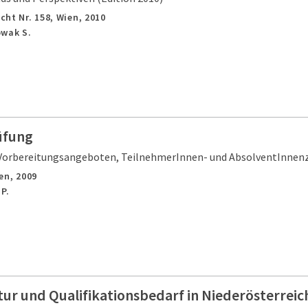
cht Nr. 158,
Wien,
2010
owak S.
üfung
 Vorbereitungsangeboten, TeilnehmerInnen- und AbsolventInnen
en,
2009
P.
ur und Qualifikationsbedarf in Niederösterreic