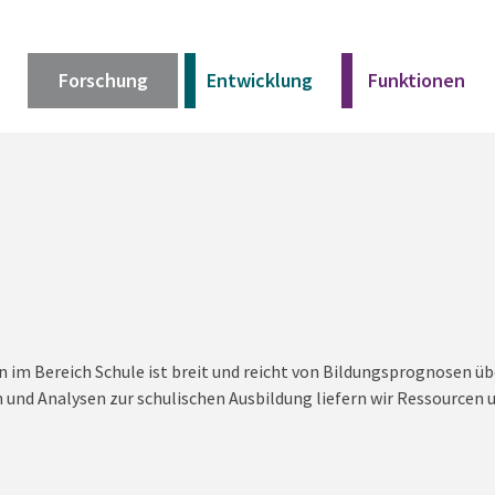
Forschung
Entwicklung
Funktionen
Kurz erklärt
Unser Angebot
Materialien
im Bereich Schule ist breit und reicht von Bildungsprognosen üb
Kurz erklärt
und Analysen zur schulischen Ausbildung liefern wir Ressourcen 
Unser Angebot
Materialien