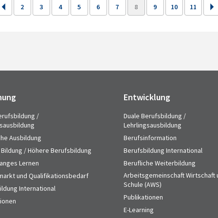
2
3
4
5
6
7
8
9
10
11
hung
Entwicklung
erufsbildung /
Duale Berufsbildung /
gsausbildung
Lehrlingsausbildung
che Ausbildung
Berufsinformation
 Bildung / Höhere Berufsbildung
Berufsbildung International
anges Lernen
Berufliche Weiterbildung
Arbeitsgemeinschaft Wirtschaft
markt und Qualifikationsbedarf
Schule (AWS)
ldung International
Publikationen
tionen
E-Learning