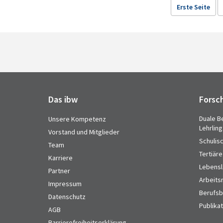
Erste Seite
Das ibw
Forsc
Duale B
Unsere Kompetenz
Lehrlin
Vorstand und Mitglieder
Schulis
Team
Tertiäre
Karriere
Lebensl
Partner
Arbeits
Impressum
Berufsbi
Datenschutz
Publika
AGB
Barrierefreiheitserklärung