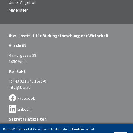
Unser Angebot
Materialien
ibw - Institut für Bildungsforschung der Wirtschaft
Anschrift
Rainergasse 38
1050 Wien
Kontakt
T:
+43 (0)1 545 1671-0
info@ibw.at
Facebook
LinkedIn
Sekretariatszeiten
Montag bis Donnerstag: 9.00 – 16.00 Uhr
Diese Website nutzt Cookies um bestmögliche Funktionalität