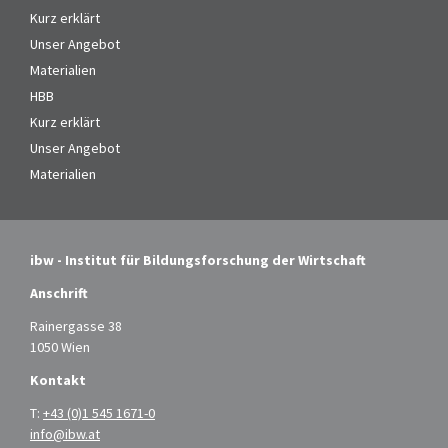
Kurz erklärt
Unser Angebot
Materialien
HBB
Kurz erklärt
Unser Angebot
Materialien
ibw - Institut für Bildungsforschung der Wirtschaft
Anschrift
Rainergasse 38
1050 Wien
Kontakt
T:
+43 (0)1 545 1671-0
info@ibw.at