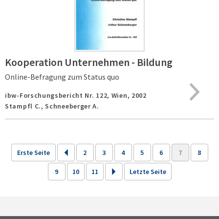
Kooperation Unternehmen - Bildung
Online-Befragung zum Status quo
ibw-Forschungsbericht Nr. 122,
Wien,
2002
Stampfl C., Schneeberger A.
Erste Seite
2
3
4
5
6
7
8
9
10
11
Letzte Seite