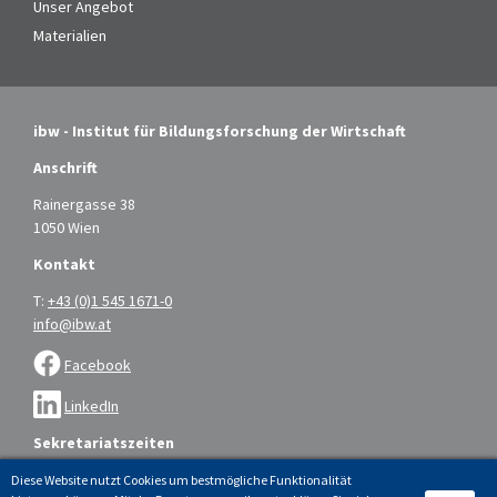
Unser Angebot
Materialien
ibw - Institut für Bildungsforschung der Wirtschaft
Anschrift
Rainergasse 38
1050 Wien
Kontakt
T:
+43 (0)1 545 1671-0
info@ibw.at
Facebook
LinkedIn
Sekretariatszeiten
Montag bis Donnerstag: 9.00 – 16.00 Uhr
Diese Website nutzt Cookies um bestmögliche Funktionalität