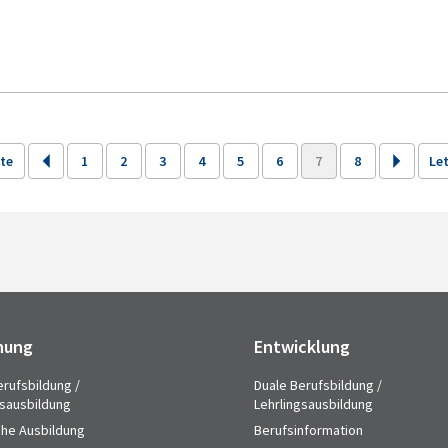
ite
1
2
3
4
5
6
7
8
Let
hung
Entwicklung
erufsbildung /
Duale Berufsbildung /
gsausbildung
Lehrlingsausbildung
che Ausbildung
Berufsinformation