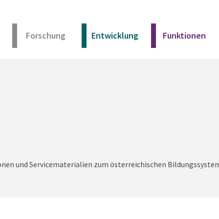
Forschung
Entwicklung
Funktionen
Kurz erklärt
Unser Angebot
Materialien
ionen und Servicematerialien zum österreichischen Bildungssyste
Kurz erklärt
Unser Angebot
Materialien