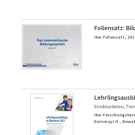
Foliensatz: Bi
ibw-Foliensatz,
201
Lehrlingsausb
Strukturdaten, Tre
ibw-Forschungsberi
Dornmayr H., Nowak