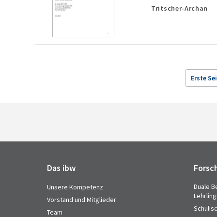
Tritscher-Archan
Erste Se
Das ibw
Forsc
Duale B
Unsere Kompetenz
Lehrlin
Vorstand und Mitglieder
Schulis
Team