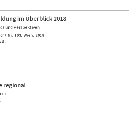
ildung im Überblick 2018
nds und Perspektiven
cht Nr. 193,
Wien,
2018
 S.
e regional
018
.