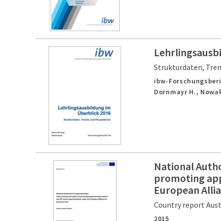
Lehrlingsausb
Strukturdaten, Tre
ibw-Forschungsberi
Dornmayr H., Nowak
National Autho
promoting app
European Allia
Country report Aust
2015