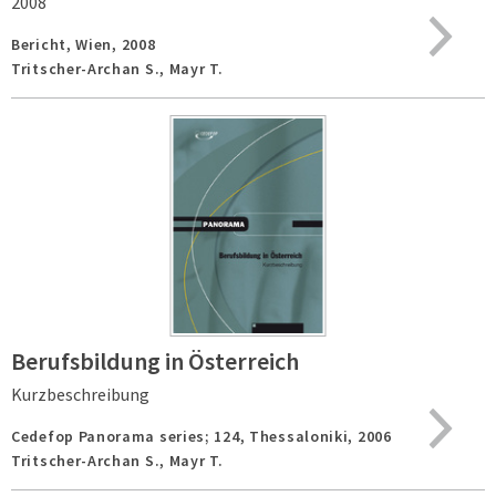
2008
Bericht,
Wien,
2008
Tritscher-Archan S., Mayr T.
Berufsbildung in Österreich
Kurzbeschreibung
Cedefop Panorama series; 124,
Thessaloniki,
2006
Tritscher-Archan S., Mayr T.