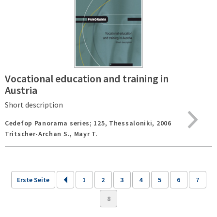
Vocational education and training in
Austria
Short description
Cedefop Panorama series; 125,
Thessaloniki,
2006
Tritscher-Archan S., Mayr T.
Erste Seite
1
2
3
4
5
6
7
8