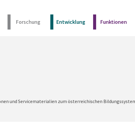
Forschung
Entwicklung
Funktionen
Kurz erklärt
Unser Angebot
Materialien
ionen und Servicematerialien zum österreichischen Bildungssyste
Kurz erklärt
Unser Angebot
Materialien