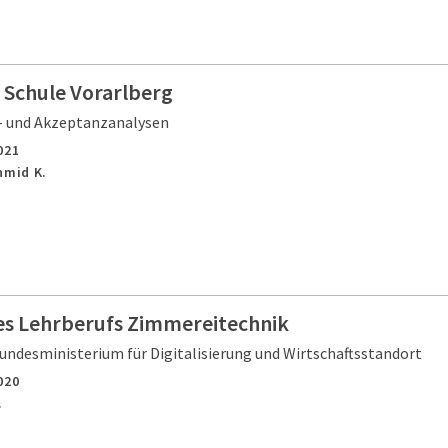
 Schule Vorarlberg
- und Akzeptanzanalysen
021
hmid K.
es Lehrberufs Zimmereitechnik
undesministerium für Digitalisierung und Wirtschaftsstandort
020
.