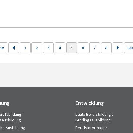
ite
1
2
3
4
5
6
7
8
Let
hung
Entwicklung
erufsbildung /
Duale Berufsbildung /
gsausbildung
Lehrlingsausbildung
che Ausbildung
Berufsinformation