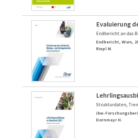
Evaluierung d
Endbericht an das B
Endbericht,
Wien,
2
Riepl M.
Lehrlingsausb
Strukturdaten, Tre
ibw-Forschungsberi
Dornmayr H.