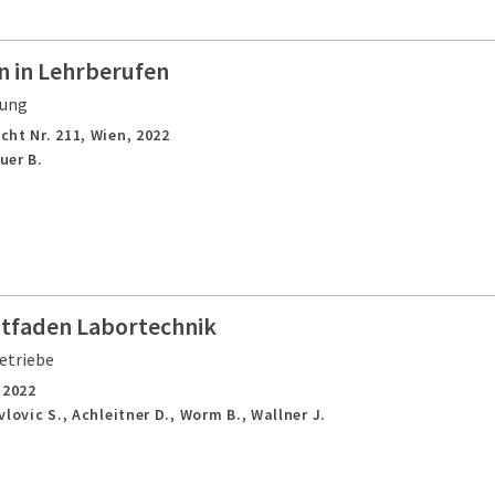
 in Lehrberufen
gung
cht Nr. 211,
Wien,
2022
uer B.
itfaden Labortechnik
etriebe
,
2022
avlovic S., Achleitner D., Worm B., Wallner J.