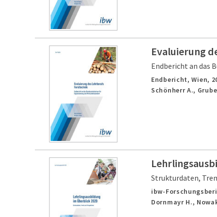
Evaluierung d
Endbericht an das B
Endbericht,
Wien,
2
Schönherr A., Grube
Lehrlingsausb
Strukturdaten, Tre
ibw-Forschungsberi
Dornmayr H., Nowak