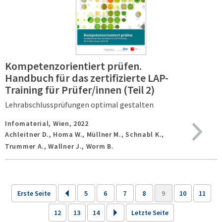
Kompetenzorientiert prüfen.
Handbuch für das zertifizierte LAP-
Training für Prüfer/innen (Teil 2)
Lehrabschlussprüfungen optimal gestalten
Infomaterial,
Wien,
2022
Achleitner D., Homa W., Müllner M., Schnabl K.,
Trummer A., Wallner J., Worm B.
Erste Seite
5
6
7
8
9
10
11
12
13
14
Letzte Seite