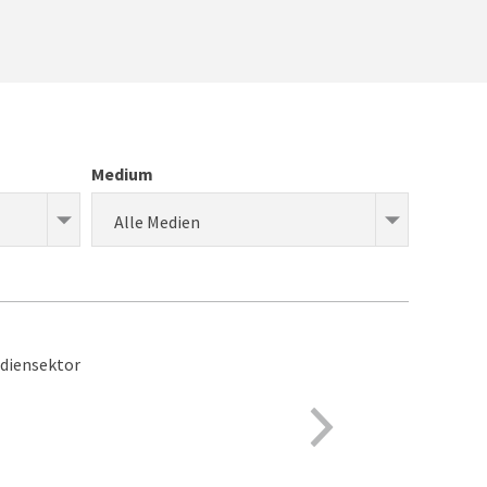
Medium
Alle Medien
ediensektor