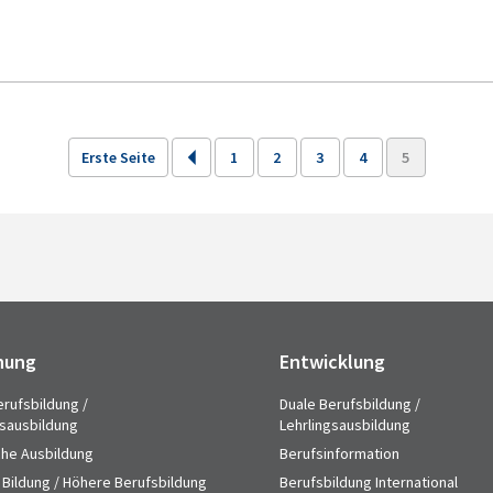
Erste Seite
1
2
3
4
5
hung
Entwicklung
erufsbildung /
Duale Berufsbildung /
gsausbildung
Lehrlingsausbildung
che Ausbildung
Berufsinformation
 Bildung / Höhere Berufsbildung
Berufsbildung International