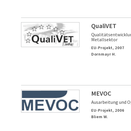
QualiVET
Qualitätsentwicklun
Metallsektor
EU-Projekt,
2007
Dornmayr H.
MEVOC
Ausarbeitung und Op
EU-Projekt,
2006
Bliem W.