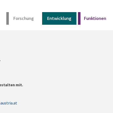
Forschung
Entwicklung
Funktionen
Kurz erklärt
Unser Angebot
l
Materialien
estalten mit.
Kurz erklärt
Unser Angebot
austria.at
Materialien