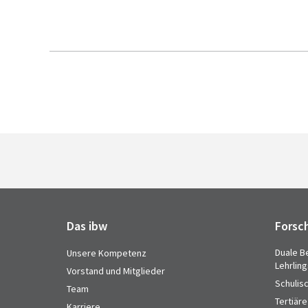
Das ibw
Forsc
Duale B
Unsere Kompetenz
Lehrlin
Vorstand und Mitglieder
Schulis
Team
Tertiäre
Karriere